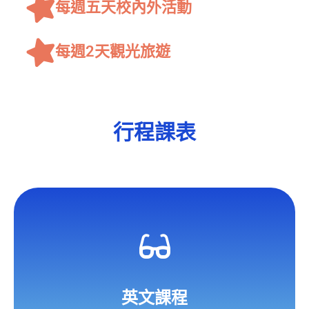
每週五天校內外活動
每週2天觀光旅遊
行程課表
英文課程
Core English / Elective Program
每週一 / 三 / 四 / 六
英文課程