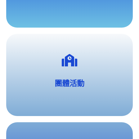
上午半天
團體活動
Photo Challenge Campus Tour/Camper Group /
Movement Activity / Off Site Activity
團體活動
SFU校園探險/
體育活動/團體競賽