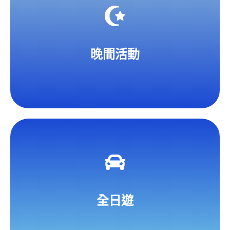
晚間活動
Welcome Night / Wacky Fashion show International
Carnival / Disco
晚間活動
好萊塢晚會/主題變裝秀/聯歡晚會
全日遊
Full Day Excursion
溫哥華經典地標/科學中心/郊外自然景觀/水上運動遊
全日遊
樂場/購物中心