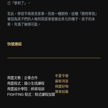
己「學到了」。
至此，學習不再是苦差事，而是一種期待，這種「期待學習」
會因為孩子們的人格特質逐漸發展出多元的種子。孩子的未
來，充滿了無限可能。
快速連結
冬夏令營
飛霆文教：企業合作
最新消息
飛霆程式：國小生找課程
飛霆好物
飛霆設計學院：師資培訓
菁英招募
FIGHTING 程式：程式課程加盟